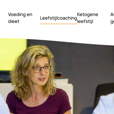
Voeding en
Ketogene
A
Leefstijlcoaching
dieet
leefstijl
g