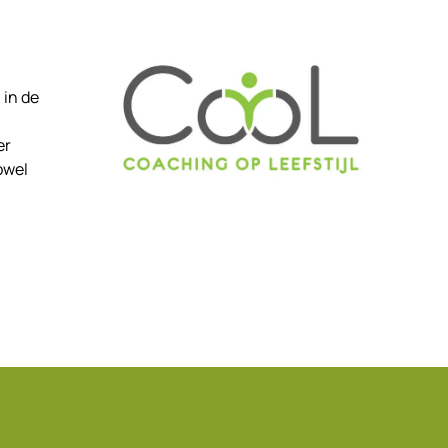
 in de
er
owel