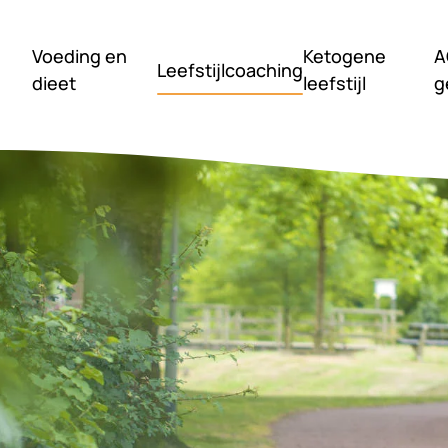
Voeding en
Ketogene
A
Leefstijlcoaching
dieet
leefstijl
g